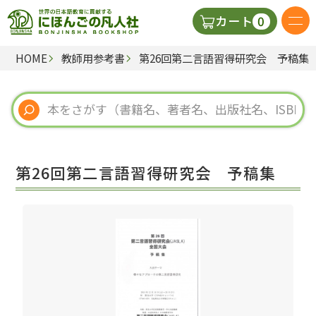
0
カート
HOME
教師用参考書
第26回第二言語習得研究会 予稿集
日本語の教科書
視聴覚・補助教材
辞典
第26回第二言語習得研究会 予稿集
教師用参考書
新規
ご利