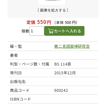
［ 画像を拡大する ］
550
定価
円
（本体 500 円）
カートへ入れる
個数
編・監
第二言語習得研究会
著者
判型・ページ数・付属
B5 114頁
発刊日
2015年12月
出版社名
商品コード
900242
ISBNコード