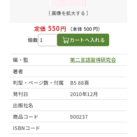
［ 画像を拡大する ］
550
定価
円
（本体 500 円）
カートへ入れる
個数
編・監
第二言語習得研究会
著者
判型・ページ数・付属
B5 88頁
発刊日
2010年12月
出版社名
商品コード
900237
ISBNコード