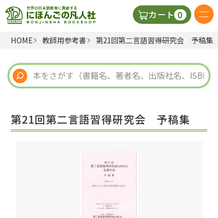
0
カート
HOME
教師用参考書
第21回第二言語習得研究会 予稿集
日本語の教科書
視聴覚・補助教材
辞典
第21回第二言語習得研究会 予稿集
教師用参考書
新規
ご利