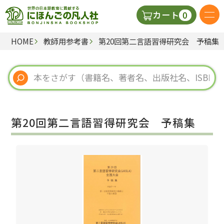
0
カート
HOME
教師用参考書
第20回第二言語習得研究会 予稿集
日本語の教科書
視聴覚・補助教材
辞典
第20回第二言語習得研究会 予稿集
教師用参考書
新規
ご利