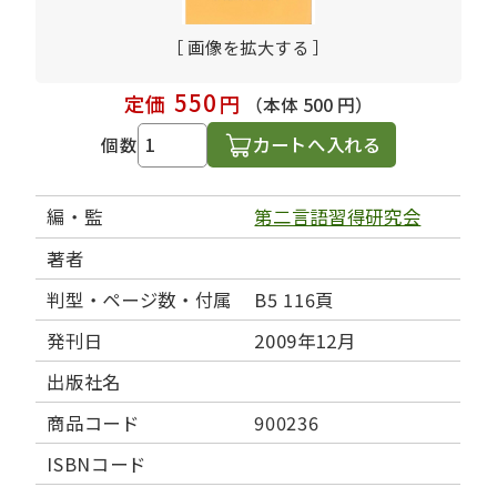
［ 画像を拡大する ］
550
定価
円
（本体 500 円）
カートへ入れる
個数
編・監
第二言語習得研究会
著者
判型・ページ数・付属
B5 116頁
発刊日
2009年12月
出版社名
商品コード
900236
ISBNコード