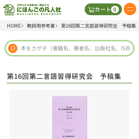
0
カート
HOME
教師用参考書
第16回第二言語習得研究会 予稿集
日本語の教科書
視聴覚・補助教材
辞典
第16回第二言語習得研究会 予稿集
教師用参考書
新規
ご利