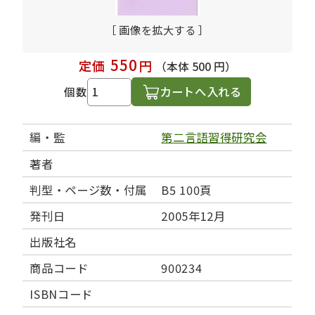
［ 画像を拡大する ］
550
定価
円
（本体 500 円）
カートへ入れる
個数
編・監
第二言語習得研究会
著者
判型・ページ数・付属
B5 100頁
発刊日
2005年12月
出版社名
商品コード
900234
ISBNコード