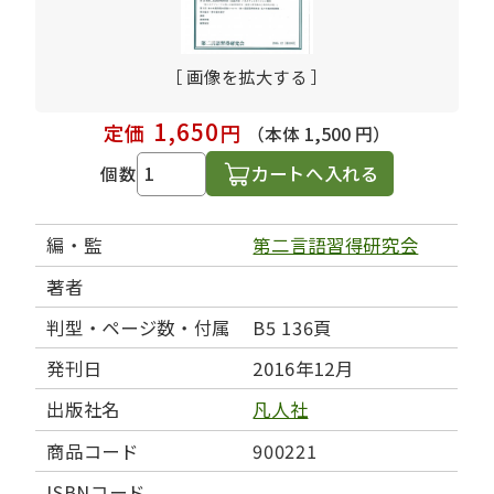
［ 画像を拡大する ］
1,650
定価
円
（本体 1,500 円）
カートへ入れる
個数
編・監
第二言語習得研究会
著者
判型・ページ数・付属
B5 136頁
発刊日
2016年12月
出版社名
凡人社
商品コード
900221
ISBNコード