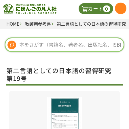
0
カート
HOME
教師用参考書
第二言語としての日本語の習得研究 
日本語の教科書
視聴覚・補助教材
辞典
第二言語としての日本語の習得研究
教師用参考書
第19号
新規
ご利