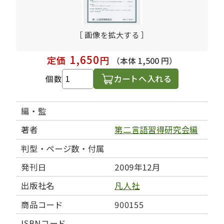
［ 画像を拡大する ］
1,650
定価
円
（本体 1,500 円）
カートへ入れる
個数
編・監
著者
第二言語習得研究会編
判型・ページ数・付属
発刊日
2009年12月
出版社名
凡人社
商品コード
900155
ISBNコード