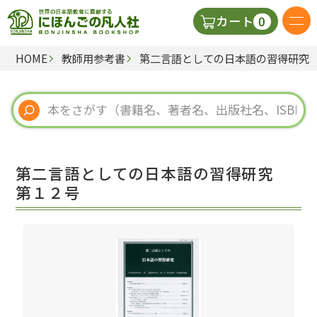
0
カート
HOME
教師用参考書
第二言語としての日本語の習得研究
日本語の教科書
視聴覚・補助教材
辞典
第二言語としての日本語の習得研究
教師用参考書
第１２号
新規
ご利