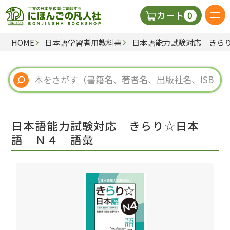
0
カート
HOME
日本語学習者用教科書
日本語能力試験対応 きら
日本語の教科書
視聴覚・補助教材
辞典
日本語能力試験対応 きらり☆日本
教師用参考書
語 Ｎ４ 語彙
新規
ご利