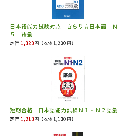
日本語能力試験対応 きらり☆日本語 Ｎ
５ 語彙
1,320
定価
円
（本体 1,200 円）
短期合格 日本語能力試験Ｎ１・Ｎ２語彙
1,210
定価
円
（本体 1,100 円）