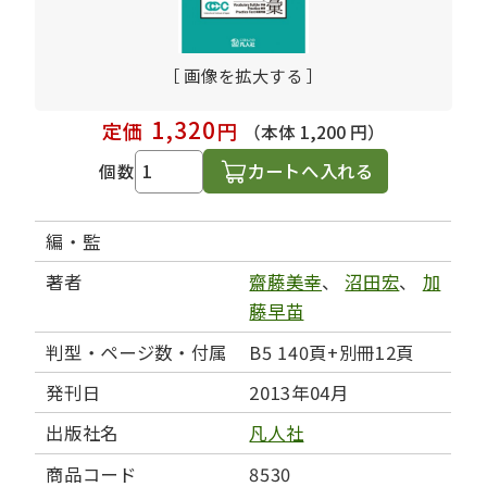
［ 画像を拡大する ］
1,320
定価
円
（本体 1,200 円）
カートへ入れる
個数
編・監
著者
齋藤美幸
、
沼田宏
、
加
藤早苗
判型・ページ数・付属
B5 140頁+別冊12頁
発刊日
2013年04月
出版社名
凡人社
商品コード
8530