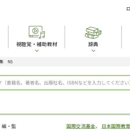
視聴覚・補助教材
辞典
集 N5
ビジネスパーソン・研修生向け
コンピューター
漢字字典（辞典）
教室活動参考書
短期滞在者向け
カセットテープ
英語辞典
日本語概説
子ども向け
絵本・子ども向け補助
スペイン語辞典
語彙・意味
文法
図表
中国語辞典
文章・談話・表
発音・聴解
ポルトガル語辞典
表記
作文
ロシア語辞典
言語学
語彙・表現
国語辞典
日本語教育事情
表記（かな・漢
漢字・漢和辞典
異文化間コミュ
日本語能力試験対策
表現・用字用語辞典
言語の諸相
日本留学試験対
比較文化辞典
アカデミック・
大学入試対策
学校情報
編・監
国際交流基金
、
日本国際教