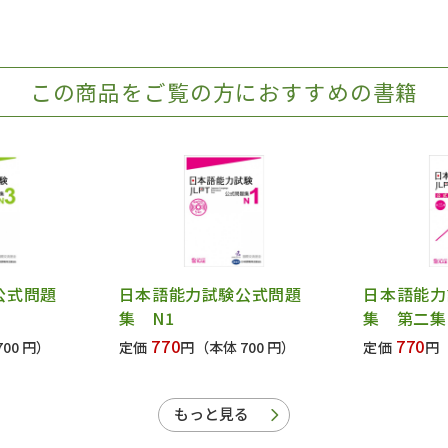
この商品をご覧の方におすすめの書籍
公式問題
日本語能力試験公式問題
日本語能力
集 N1
集 第二集
770
770
00 円）
定価
円
（本体 700 円）
定価
円
もっと見る