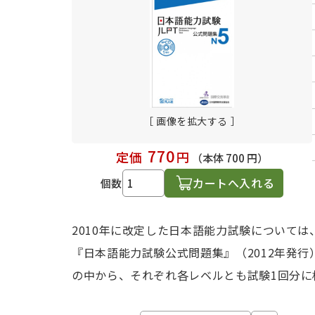
日本語学習関連副読本
［ 画像を拡大する ］
770
定価
円
（本体 700 円）
カートへ入れる
個数
2010年に改定した日本語能力試験について
『日本語能力試験公式問題集』（2012年発行
の中から、それぞれ各レベルとも試験1回分に