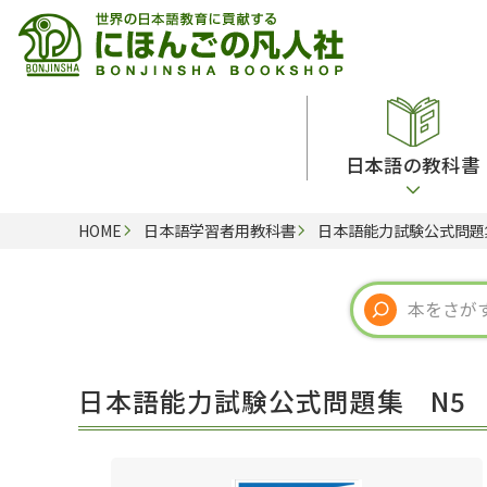
日本語の教科書
HOME
日本語学習者用教科書
日本語能力試験公式問題
総合教科書
ビデオ・ＤＶＤ
日本語学習辞典
日本語教授法
留学生向け専門分野
カード・ゲーム・絵教材
韓国語辞典
音声・音韻
読解
ドイツ語辞典
文法
会話
各国語辞典
試験対策
日本語能力試験公式問題集 N5
練習問題
語学・文法辞典
多言語社会・言語政策
各種試験対策
定期刊行物