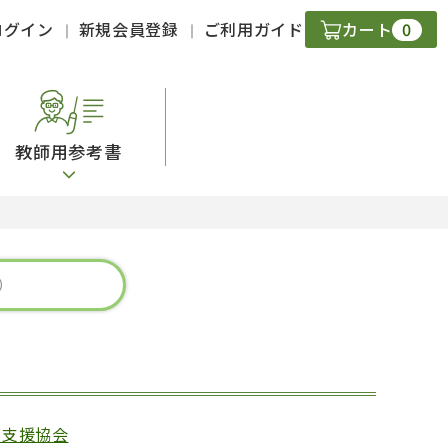
0
ログイン
新規会員登録
ご利用ガイド
カート
教師用参考書
・ＣＤ
現
字）
ニケーション
策
スキル
育支援協会