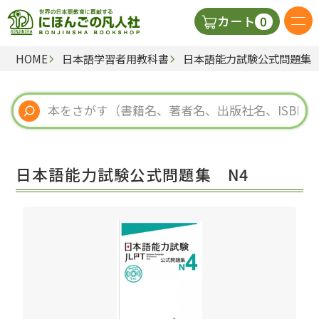
0
カート
HOME
日本語学習者用教科書
日本語能力試験公式問題集 
日本語の教科書
視聴覚・補助教材
辞典
日本語能力試験公式問題集 N4
教師用参考書
新規
ご利