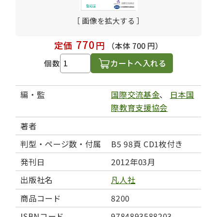
［ 画像を拡大する ］
770
定価
円
（本体 700 円）
カートへ入れる
個数
編・監
国際交流基金
、
日本国
際教育支援協会
著者
判型・ページ数・付属
B5 98頁 CD1枚付き
発刊日
2012年03月
出版社名
凡人社
商品コード
8200
ISBNコード
9784893588203