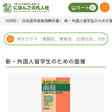
0
カート
HOME
日本語学習者用教科書
新・外国人留学生のための
日本語の教科書
視聴覚・補助教材
辞典
新・外国人留学生のための面接
教師用参考書
新規
ご利