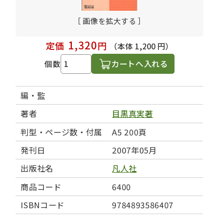
［ 画像を拡大する ］
1,320
定価
円
（本体 1,200 円）
カートへ入れる
個数
編・監
著者
目黒真実著
判型・ページ数・付属
A5 200頁
発刊日
2007年05月
出版社名
凡人社
商品コード
6400
ISBNコード
9784893586407