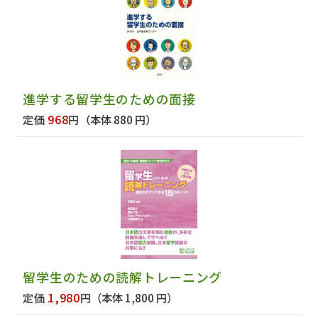
進学する留学生のための面接
968
定価
円
（本体 880 円）
留学生のための読解トレーニング
1,980
定価
円
（本体 1,800 円）