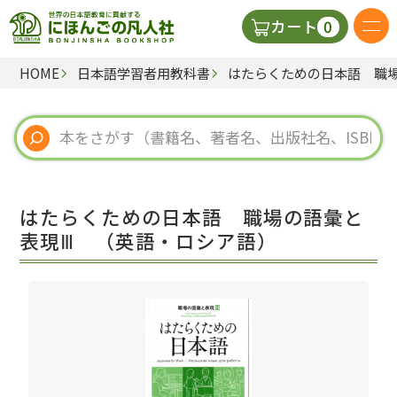
0
カート
HOME
日本語学習者用教科書
はたらくための日本語 職
日本語の教科書
視聴覚・補助教材
辞典
はたらくための日本語 職場の語彙と
教師用参考書
表現Ⅲ （英語・ロシア語）
新規
ご利