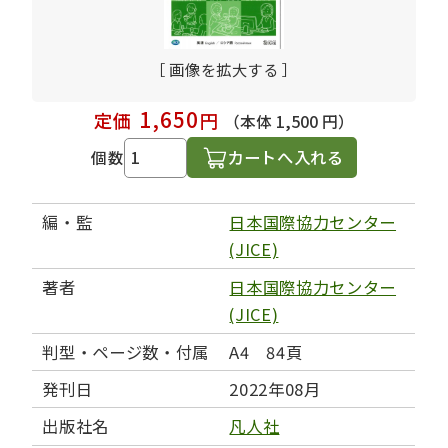
［ 画像を拡大する ］
1,650
定価
円
（本体 1,500 円）
カートへ入れる
個数
編・監
日本国際協力センター
(JICE)
著者
日本国際協力センター
(JICE)
判型・ページ数・付属
A4 84頁
発刊日
2022年08月
出版社名
凡人社