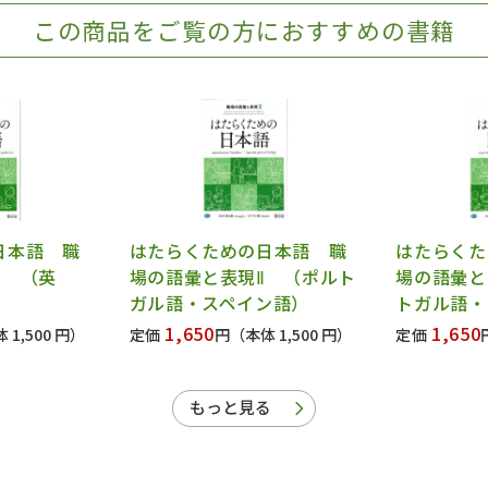
この商品をご覧の方におすすめの書籍
日本語 職
はたらくための日本語 職
はたらくた
Ⅲ （英
場の語彙と表現Ⅱ （ポルト
場の語彙と
ガル語・スペイン語）
トガル語・
1,650
1,650
 1,500 円）
定価
円
（本体 1,500 円）
定価
もっと見る