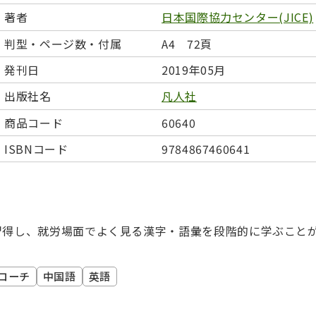
日本事情
定期刊行物
著者
日本国際協力センター(JICE)
判型・ページ数・付属
A4 72頁
発刊日
2019年05月
出版社名
凡人社
商品コード
60640
ISBNコード
9784867460641
習得し、就労場面でよく見る漢字・語彙を段階的に学ぶこと
ローチ
中国語
英語