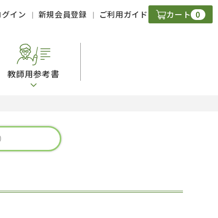
0
ログイン
新規会員登録
ご利用ガイド
カート
教師用参考書
・ＣＤ
現
字）
ニケーション
策
スキル