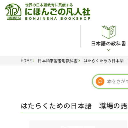
日本語の教科書
HOME
日本語学習者用教科書
はたらくための日本語 
総合教科書
ビデオ・ＤＶＤ
日本語学習辞典
日本語教授法
留学生向け専門分野
カード・ゲーム・絵教材
韓国語辞典
音声・音韻
読解
ドイツ語辞典
文法
会話
各国語辞典
試験対策
はたらくための日本語 職場の語
練習問題
語学・文法辞典
多言語社会・言語政策
各種試験対策
定期刊行物