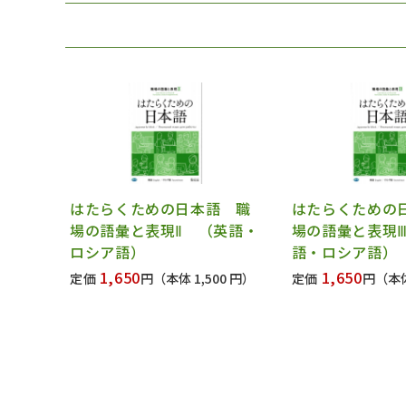
はたらくための日本語 職
はたらくための
場の語彙と表現Ⅱ （英語・
場の語彙と表現
ロシア語）
語・ロシア語）
1,650
1,650
定価
円
（本体 1,500 円）
定価
円
（本体