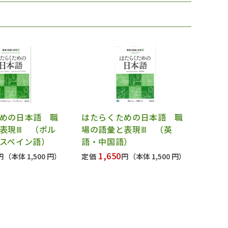
めの日本語 職
はたらくための日本語 職
表現Ⅲ （ポル
場の語彙と表現Ⅲ （英
スペイン語）
語・中国語）
1,650
円
（本体 1,500 円）
定価
円
（本体 1,500 円）