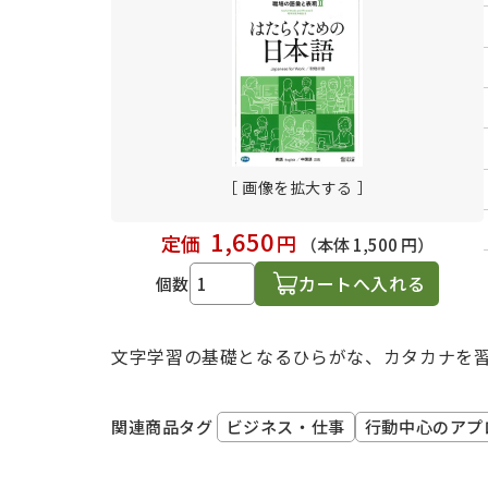
日本語学習関連副読本
［ 画像を拡大する ］
1,650
定価
円
（本体 1,500 円）
カートへ入れる
個数
文字学習の基礎となるひらがな、カタカナを
ビジネス・仕事
行動中心のアプ
関連商品タグ