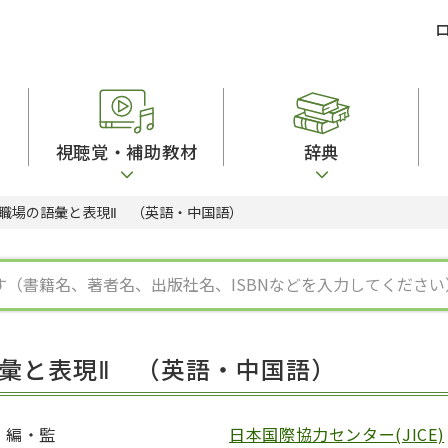
視聴覚・補助教材
辞典
職場の語彙と表現Ⅱ （英語・中国語）
ビジネスパーソン・研修生向け
コンピューター
漢字字典（辞典）
教室活動参考書
短期滞在者向け
カセットテープ
英語辞典
日本語概説
子ども向け
絵本・子ども向け補助
スペイン語辞典
語彙・意味
文法
図表
中国語辞典
文章・談話・表
発音・聴解
ポルトガル語辞典
表記
作文
ロシア語辞典
言語学
語彙・表現
国語辞典
日本語教育事情
表記（かな・漢
漢字・漢和辞典
異文化間コミュ
彙と表現Ⅱ （英語・中国語）
日本語能力試験対策
表現・用字用語辞典
言語の諸相
日本留学試験対
比較文化辞典
アカデミック・
大学入試対策
学校情報
編・監
日本国際協力センター(JICE)