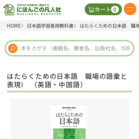
0
カート
HOME
日本語学習者用教科書
はたらくための日本語 職場
日本語の教科書
視聴覚・補助教材
辞典
はたらくための日本語 職場の語彙と
教師用参考書
表現Ⅰ （英語・中国語）
新規
ご利