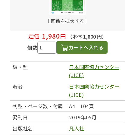
［ 画像を拡大する ］
1,980
定価
円
（本体 1,800 円）
カートへ入れる
個数
編・監
日本国際協力センター
(JICE)
著者
日本国際協力センター
(JICE)
判型・ページ数・付属
A4 104頁
発刊日
2019年05月
出版社名
凡人社