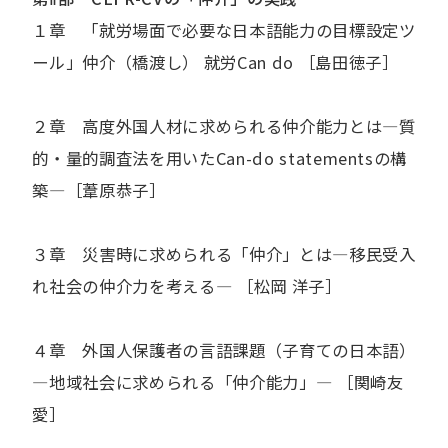
１章 「就労場面で必要な日本語能力の目標設定ツ
ール」仲介（橋渡し） 就労Can do ［島田徳子］
２章 高度外国人材に求められる仲介能力とは―質
的・量的調査法を用いたCan-do statementsの構
築―［葦原恭子］
３章 災害時に求められる「仲介」とは―移民受入
れ社会の仲介力を考える― ［松岡 洋子］
４章 外国人保護者の言語課題（子育ての日本語）
―地域社会に求められる「仲介能力」― ［関崎友
愛］