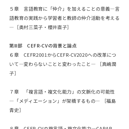
５章 言語教育に「仲介」を加えることの意義―言
語教育の実践から学習者と教師の仲介活動を考える
―［奥村三菜子・櫻井直子］
第Ⅲ部 CEFR-CVの背景と論点
６章 CEFR2001からCEFR-CV2020への改革につ
いて―変わらないことと変わったこと― ［真嶋潤
子］
７章 「複言語・複文化能力」の文脈化の可能性
―「メディエーション」が架橋するもの― ［福島
青史］
８章 CEFR-CVの複言語・複文化能力―CARAP、