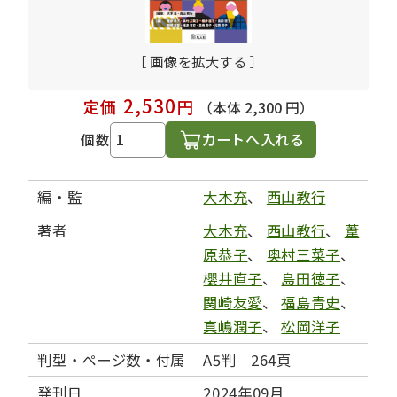
［ 画像を拡大する ］
2,530
定価
円
（本体 2,300 円）
カートへ入れる
個数
編・監
大木充
、
西山教行
著者
大木充
、
西山教行
、
葦
原恭子
、
奥村三菜子
、
櫻井直子
、
島田徳子
、
関崎友愛
、
福島青史
、
真嶋潤子
、
松岡洋子
判型・ページ数・付属
A5判 264頁
発刊日
2024年09月