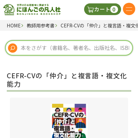
0
カート
HOME
教師用参考書
CEFR-CVの「仲介」と複言語・複文
日本語の教科書
視聴覚・補助教材
辞典
CEFR-CVの「仲介」と複言語・複文化
教師用参考書
能力
新規
ご利