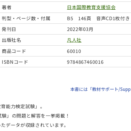
日本事情
定期刊行物
著者
日本国際教育支援協会
判型・ページ数・付属
B5 146頁 音声CD1枚付き
発刊日
2022年03月
出版社名
凡人社
商品コード
60010
ISBNコード
9784867460016
本書には「教材サポート/Supple
教育能力検定試験」。
検定試験」の問題と解答を一挙掲載！
めたデータが収録されています。