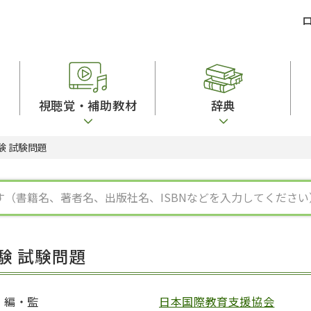
視聴覚・補助教材
辞典
験 試験問題
ビジネスパーソン・研修生向け
コンピューター
漢字字典（辞典）
教室活動参考書
短期滞在者向け
カセットテープ
英語辞典
日本語概説
子ども向け
絵本・子ども向け補助
スペイン語辞典
語彙・意味
文法
図表
中国語辞典
文章・談話・表
発音・聴解
ポルトガル語辞典
表記
作文
ロシア語辞典
言語学
語彙・表現
国語辞典
日本語教育事情
表記（かな・漢
漢字・漢和辞典
異文化間コミュ
験 試験問題
日本語能力試験対策
表現・用字用語辞典
言語の諸相
日本留学試験対
比較文化辞典
アカデミック・
大学入試対策
学校情報
編・監
日本国際教育支援協会