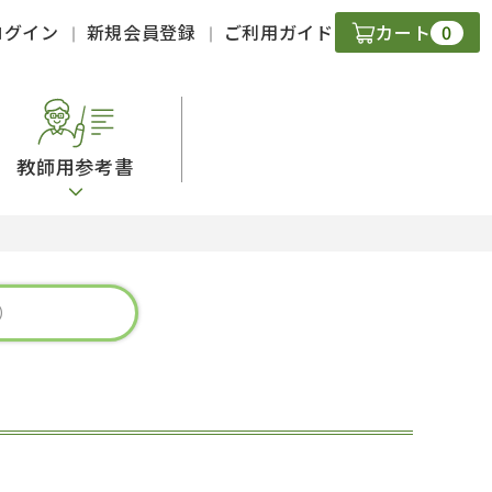
0
ログイン
新規会員登録
ご利用ガイド
カート
教師用参考書
・ＣＤ
現
字）
ニケーション
策
スキル