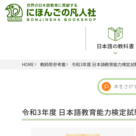
日本語の教科書
HOME
教師用参考書
令和3年度 日本語教育能力検定試
総合教科書
ビデオ・ＤＶＤ
日本語学習辞典
日本語教授法
留学生向け専門分野
カード・ゲーム・絵教材
韓国語辞典
音声・音韻
読解
ドイツ語辞典
文法
会話
各国語辞典
試験対策
令和3年度 日本語教育能力検定試
練習問題
語学・文法辞典
多言語社会・言語政策
各種試験対策
定期刊行物