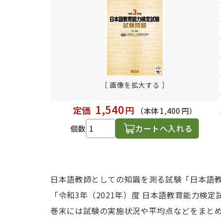
日本語学習関連副読本
［ 画像を拡大する ］
1,540
定価
円
（本体 1,400 円）
カートへ入れる
個数
日本語教師としての知識を測る試験「日本語
「令和3年（2021年）度 日本語教育能力
巻末には試験の実施状況や平均点などをまと