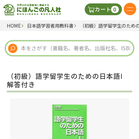
0
カート
HOME
日本語学習者用教科書
（初級）語学留学生のための
日本語の教科書
視聴覚・補助教材
辞典
（初級）語学留学生のための日本語Ⅰ
教師用参考書
解答付き
新規
ご利