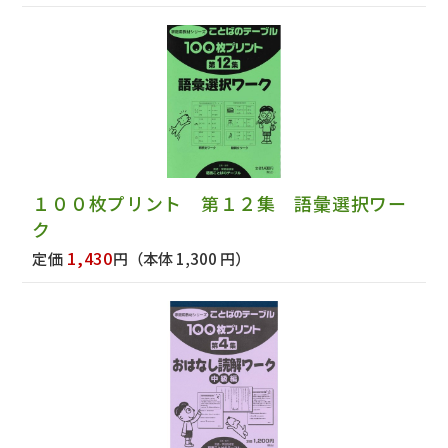
１００枚プリント 第１２集 語彙選択ワー
ク
1,430
定価
円
（本体 1,300 円）