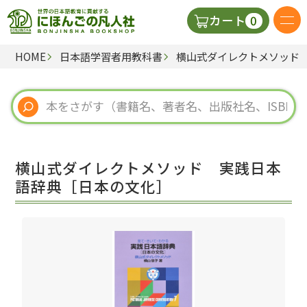
0
カート
HOME
日本語学習者用教科書
横山式ダイレクトメソッド
日本語の教科書
視聴覚・補助教材
辞典
横山式ダイレクトメソッド 実践日本
教師用参考書
語辞典［日本の文化］
新規
ご利