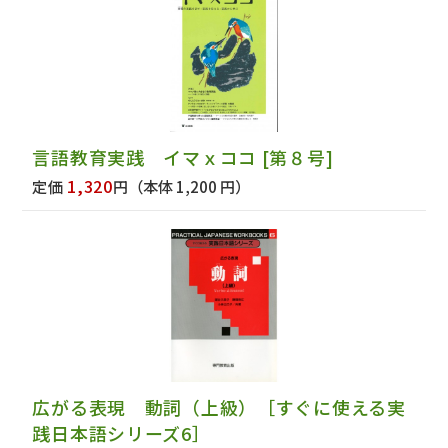
言語教育実践 イマｘココ [第８号]
1,320
定価
円
（本体 1,200 円）
広がる表現 動詞（上級）［すぐに使える実
践日本語シリーズ6］