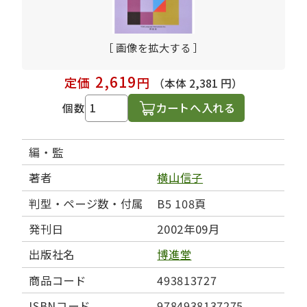
［ 画像を拡大する ］
2,619
定価
円
（本体 2,381 円）
カートへ入れる
個数
編・監
著者
横山信子
判型・ページ数・付属
B5 108頁
発刊日
2002年09月
出版社名
博進堂
商品コード
493813727
ISBNコード
9784938137275