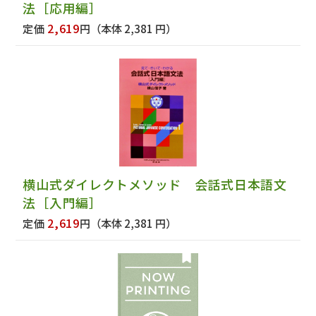
法［応用編］
2,619
定価
円
（本体 2,381 円）
横山式ダイレクトメソッド 会話式日本語文
法［入門編］
2,619
定価
円
（本体 2,381 円）