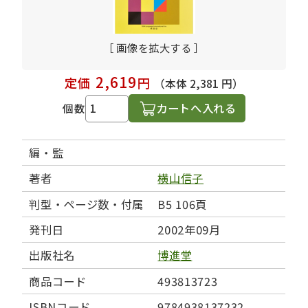
［ 画像を拡大する ］
2,619
定価
円
（本体 2,381 円）
カートへ入れる
個数
編・監
著者
横山信子
判型・ページ数・付属
B5 106頁
発刊日
2002年09月
出版社名
博進堂
商品コード
493813723
ISBNコード
9784938137232