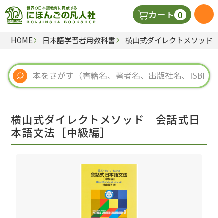
0
カート
HOME
日本語学習者用教科書
横山式ダイレクトメソッド
日本語の教科書
視聴覚・補助教材
辞典
横山式ダイレクトメソッド 会話式日
教師用参考書
本語文法［中級編］
新規
ご利