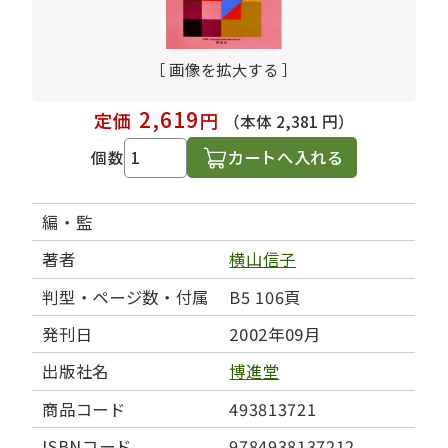
［ 画像を拡大する ］
2,619
定価
円
（本体 2,381 円）
カートへ入れる
個数
編・監
著者
横山信子
判型・ページ数・付属
B5 106頁
発刊日
2002年09月
出版社名
博進堂
商品コード
493813721
ISBNコード
9784938137212