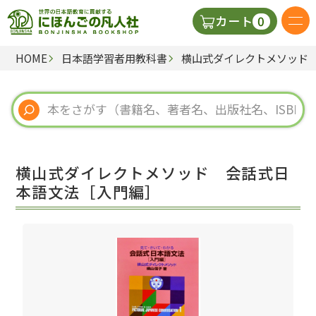
0
カート
HOME
日本語学習者用教科書
横山式ダイレクトメソッド
日本語の教科書
視聴覚・補助教材
辞典
横山式ダイレクトメソッド 会話式日
教師用参考書
本語文法［入門編］
新規
ご利