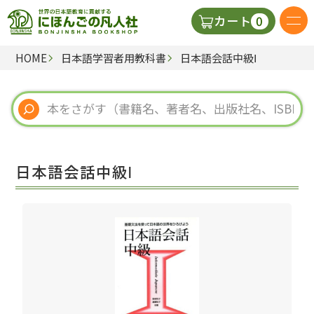
0
カート
HOME
日本語学習者用教科書
日本語会話中級Ⅰ
日本語の教科書
視聴覚・補助教材
辞典
日本語会話中級Ⅰ
教師用参考書
新規
ご利