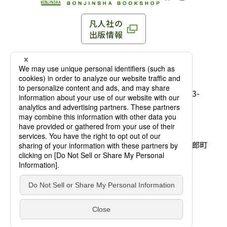
凡人社の
出版情報
〒102-0093 東京都千代田区平河町 1-3-13 8F
TEL：03-3263-3959／FAX：03-3263-3116
〒102-0093 東京都千代田区平河町1-3-
13 8F［
アクセス
］
麹町店
TEL：03-3239-8673／FAX：03-3263-
3116
〒541-0056 大阪府大阪市中央区久太郎町
4-2-10
大阪店
大西ビルディング 1階［
アクセス
］
TEL：06-4256-2684／FAX：03-6733-
7887
凡人社の本を見る
© Bonjinsha Co., LTD. All Rights Reserved.
凡人社が出版した本を見る