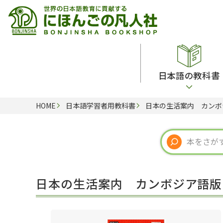
日本語の教科書
HOME
日本語学習者用教科書
日本の生活案内 カンボ
総合教科書
ビデオ・ＤＶＤ
日本語学習辞典
日本語教授法
留学生向け専門分野
カード・ゲーム・絵教材
韓国語辞典
音声・音韻
読解
ドイツ語辞典
文法
会話
各国語辞典
試験対策
日本の生活案内 カンボジア語版
練習問題
語学・文法辞典
多言語社会・言語政策
各種試験対策
定期刊行物