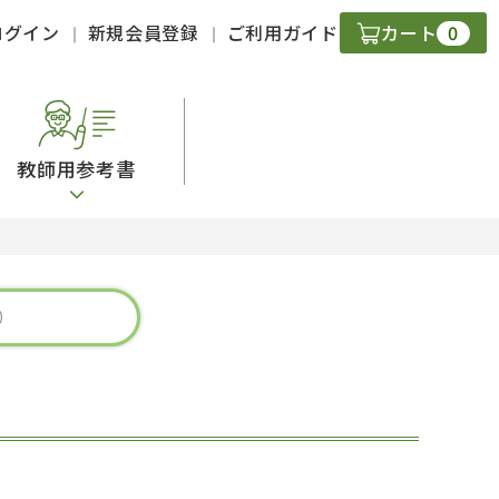
0
ログイン
新規会員登録
ご利用ガイド
カート
教師用参考書
・ＣＤ
現
字）
ニケーション
策
スキル