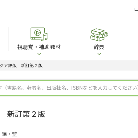
視聴覚・補助教材
辞典
ジア語版 新訂第２版
ビジネスパーソン・研修生向け
コンピューター
漢字字典（辞典）
教室活動参考書
短期滞在者向け
カセットテープ
英語辞典
日本語概説
子ども向け
絵本・子ども向け補助
スペイン語辞典
語彙・意味
文法
図表
中国語辞典
文章・談話・表
発音・聴解
ポルトガル語辞典
表記
作文
ロシア語辞典
言語学
語彙・表現
国語辞典
日本語教育事情
表記（かな・漢
漢字・漢和辞典
異文化間コミュ
 新訂第２版
日本語能力試験対策
表現・用字用語辞典
言語の諸相
日本留学試験対
比較文化辞典
アカデミック・
大学入試対策
学校情報
編・監