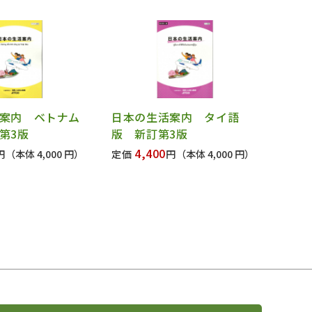
案内 ベトナム
日本の生活案内 タイ語
第3版
版 新訂第3版
4,400
円
（本体 4,000 円）
定価
円
（本体 4,000 円）