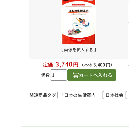
日本語学習関連副読本
［ 画像を拡大する ］
3,740
定価
円
（本体 3,400 円）
カートへ入れる
個数
「日本の生活案内」
日本社会
関連商品タグ