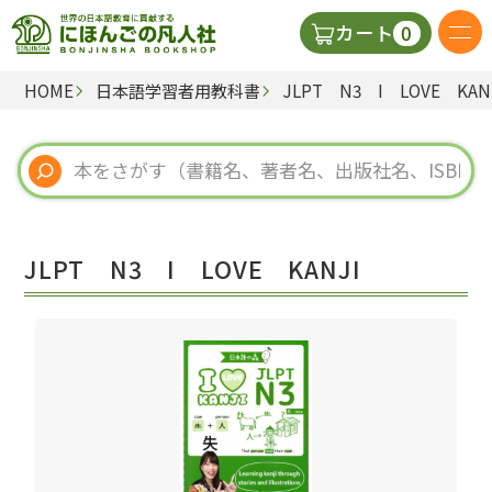
0
カート
HOME
日本語学習者用教科書
JLPT N3 I LOVE KAN
日本語の教科書
視聴覚・補助教材
辞典
JLPT N3 I LOVE KANJI
教師用参考書
新規
ご利