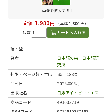
［ 画像を拡大する ］
1,980
定価
円
（本体 1,800 円）
カートへ入れる
個数
編・監
著者
日本語の森 日本語研
究所
判型・ページ数・付属
B5 183頁
発刊日
2025年06月
出版社名
日販アイ・ピー・エス
商品コード
491033719
ISBNコード
9784910337197