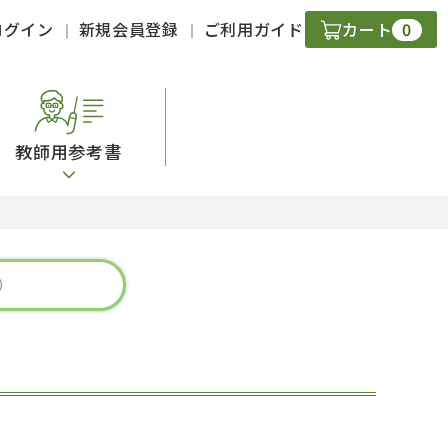
0
ログイン
新規会員登録
ご利用ガイド
カート
教師用参考書
・ＣＤ
現
字）
ニケーション
策
スキル