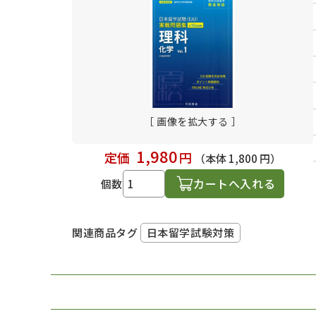
日本語学習関連副読本
［ 画像を拡大する ］
1,980
定価
円
（本体 1,800 円）
カートへ入れる
個数
日本留学試験対策
関連商品タグ