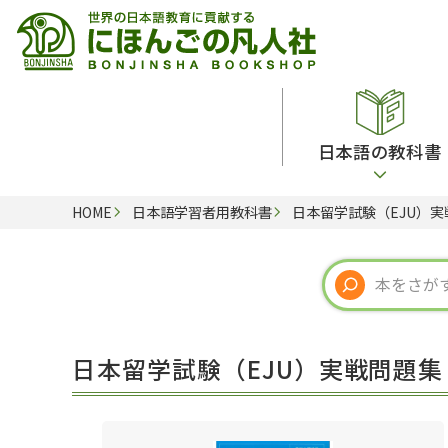
日本語の教科書
HOME
日本語学習者用教科書
日本留学試験（EJU）実
総合教科書
ビデオ・ＤＶＤ
日本語学習辞典
日本語教授法
留学生向け専門分野
カード・ゲーム・絵教材
韓国語辞典
音声・音韻
読解
ドイツ語辞典
文法
会話
各国語辞典
試験対策
日本留学試験（EJU）実戦問題集 
練習問題
語学・文法辞典
多言語社会・言語政策
各種試験対策
定期刊行物