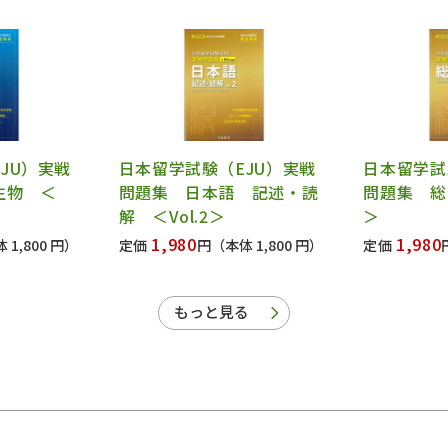
JU）実戦
日本留学試験（EJU）実戦
日本留学試
生物 ＜
問題集 日本語 記述・読
問題集 総合
解 ＜Vol.2＞
＞
1,980
1,980
 1,800 円）
定価
円
（本体 1,800 円）
定価
もっと見る