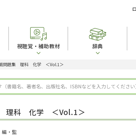
視聴覚・補助教材
辞典
戦問題集 理科 化学 ＜Vol.1＞
ビジネスパーソン・研修生向け
コンピューター
漢字字典（辞典）
教室活動参考書
短期滞在者向け
カセットテープ
英語辞典
日本語概説
子ども向け
絵本・子ども向け補助
スペイン語辞典
語彙・意味
文法
図表
中国語辞典
文章・談話・表
発音・聴解
ポルトガル語辞典
表記
作文
ロシア語辞典
言語学
語彙・表現
国語辞典
日本語教育事情
表記（かな・漢
漢字・漢和辞典
異文化間コミュ
理科 化学 ＜Vol.1＞
日本語能力試験対策
表現・用字用語辞典
言語の諸相
日本留学試験対
比較文化辞典
アカデミック・
大学入試対策
学校情報
編・監