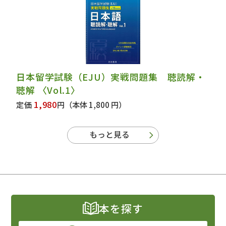
日本留学試験（EJU）実戦問題集 聴読解・
聴解 〈Vol.1〉
1,980
定価
円
（本体 1,800 円）
もっと見る
本を探す