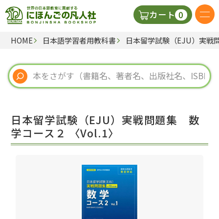
0
カート
HOME
日本語学習者用教科書
日本留学試験（EJU）実戦問
日本語の教科書
視聴覚・補助教材
辞典
日本留学試験（EJU）実戦問題集 数
教師用参考書
学コース２ 〈Vol.1〉
新規
ご利