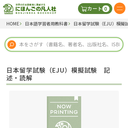
0
カート
HOME
日本語学習者用教科書
日本留学試験（EJU）模擬
日本語の教科書
視聴覚・補助教材
辞典
日本留学試験（EJU）模擬試験 記
教師用参考書
述・読解
新規
ご利