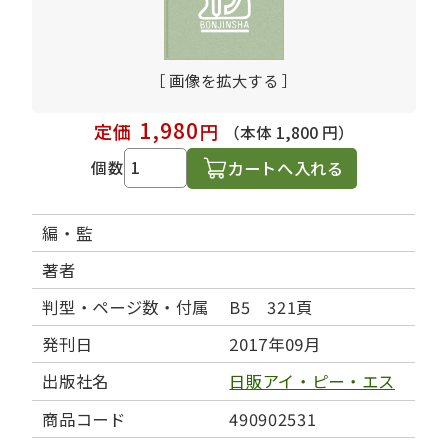
［ 画像を拡大する ］
1,980
定価
円
（本体 1,800 円）
カートへ入れる
個数
編・監
著者
判型・ページ数・付属
B5 321頁
発刊日
2017年09月
出版社名
日販アイ・ピー・エス
商品コード
490902531