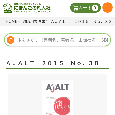
0
カート
HOME
教師用参考書
ＡＪＡＬＴ ２０１５ Ｎｏ．３８
日本語の教科書
視聴覚・補助教材
辞典
ＡＪＡＬＴ ２０１５ Ｎｏ．３８
教師用参考書
新規
ご利