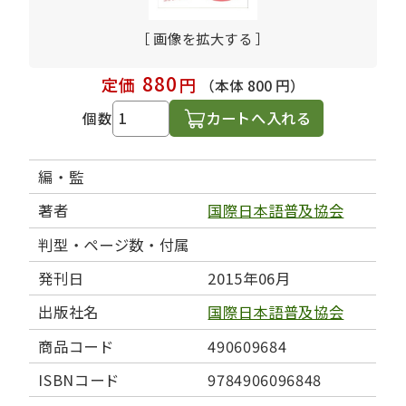
［ 画像を拡大する ］
880
定価
円
（本体 800 円）
カートへ入れる
個数
編・監
著者
国際日本語普及協会
判型・ページ数・付属
発刊日
2015年06月
出版社名
国際日本語普及協会
商品コード
490609684
ISBNコード
9784906096848