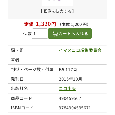
［ 画像を拡大する ］
1,320
定価
円
（本体 1,200 円）
カートへ入れる
個数
編・監
イマ×ココ編集委員会
著者
判型・ページ数・付属
B5 117頁
発刊日
2015年10月
出版社名
ココ出版
商品コード
490459567
ISBNコード
9784904595671