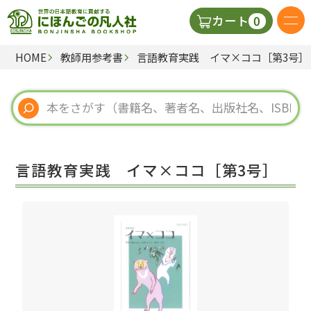
0
カート
HOME
教師用参考書
言語教育実践 イマ×ココ［第3号］
日本語の教科書
視聴覚・補助教材
辞典
言語教育実践 イマ×ココ［第3号］
教師用参考書
新規
ご利