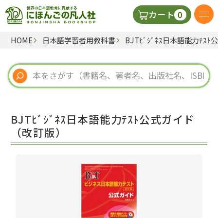
0
カート
HOME
日本語学習者用教科書
BJTﾋﾞｼﾞﾈｽ日本語能力ﾃ
日本語の教科書
視聴覚・補助教材
辞典
BJTﾋﾞｼﾞﾈｽ日本語能力ﾃｽﾄ公式ガイド
教師用参考書
（改訂版）
新規
ご利