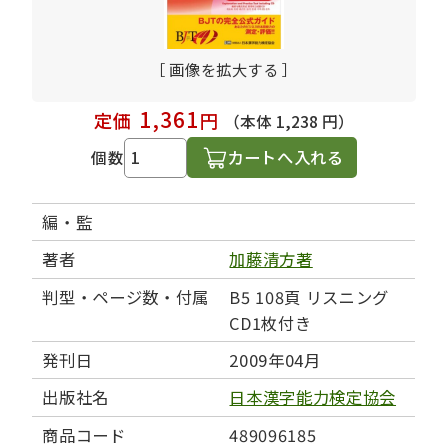
［ 画像を拡大する ］
1,361
定価
円
（本体 1,238 円）
カートへ入れる
個数
編・監
著者
加藤清方著
判型・ページ数・付属
B5 108頁 リスニング
CD1枚付き
発刊日
2009年04月
出版社名
日本漢字能力検定協会
商品コード
489096185