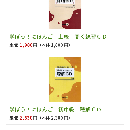
学ぼう！にほんご 上級 聞く練習ＣＤ
1,980
定価
円
（本体 1,800 円）
学ぼう！にほんご 初中級 聴解ＣＤ
2,530
定価
円
（本体 2,300 円）