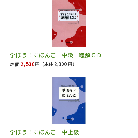
学ぼう！にほんご 中級 聴解ＣＤ
2,530
定価
円
（本体 2,300 円）
学ぼう！にほんご 中上級