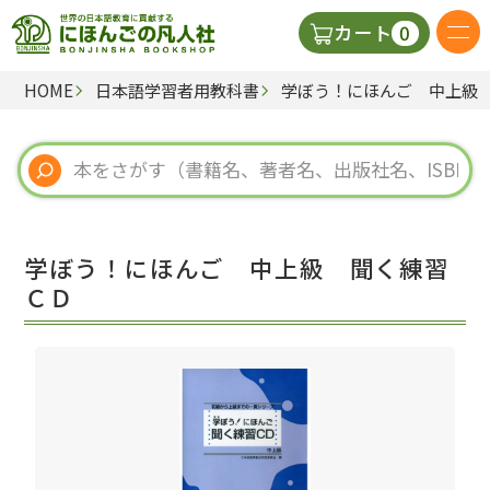
0
カート
HOME
日本語学習者用教科書
学ぼう！にほんご 中上級
日本語の教科書
視聴覚・補助教材
辞典
学ぼう！にほんご 中上級 聞く練習
教師用参考書
ＣＤ
新規
ご利