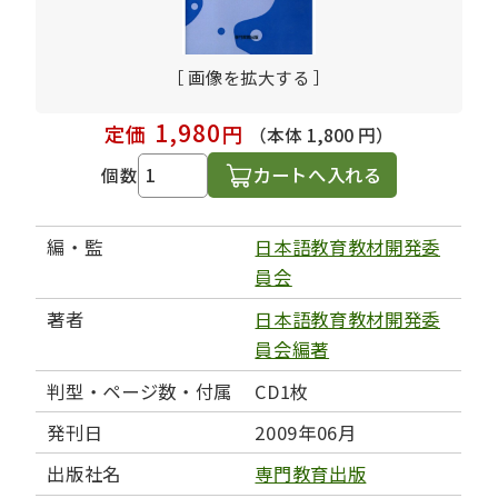
［ 画像を拡大する ］
1,980
定価
円
（本体 1,800 円）
カートへ入れる
個数
編・監
日本語教育教材開発委
員会
著者
日本語教育教材開発委
員会編著
判型・ページ数・付属
CD1枚
発刊日
2009年06月
出版社名
専門教育出版