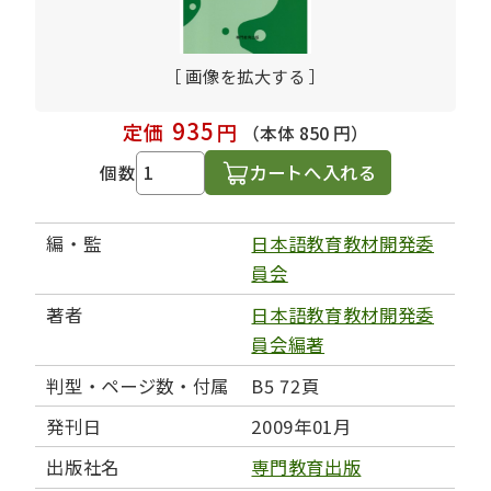
［ 画像を拡大する ］
935
定価
円
（本体 850 円）
カートへ入れる
個数
編・監
日本語教育教材開発委
員会
著者
日本語教育教材開発委
員会編著
判型・ページ数・付属
B5 72頁
発刊日
2009年01月
出版社名
専門教育出版