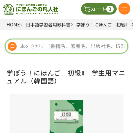
0
カート
HOME
日本語学習者用教科書
学ぼう！にほんご 初級Ⅱ
日本語の教科書
視聴覚・補助教材
辞典
学ぼう！にほんご 初級Ⅱ 学生用マニ
教師用参考書
ュアル（韓国語）
新規
ご利