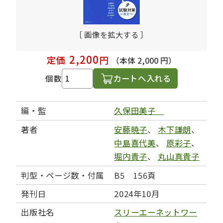
［ 画像を拡大する ］
2,200
定価
円
（本体 2,000 円）
カートへ入れる
個数
編・監
久保田美子
著者
安藤暁子
、
木下謙朗
、
中島喜代美
、
原彩子
、
堀内貴子
、
丸山真貴子
判型・ページ数・付属
B5 156頁
発刊日
2024年10月
出版社名
スリーエーネットワー