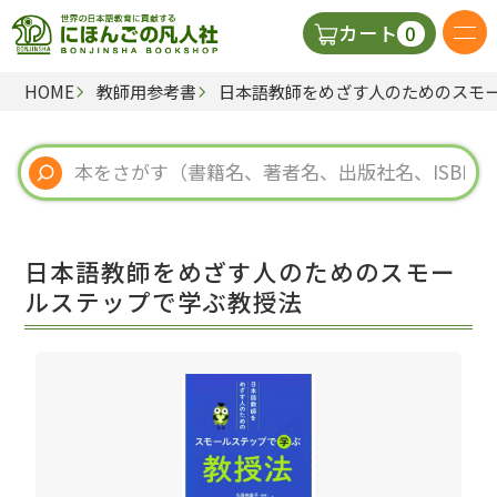
0
カート
HOME
教師用参考書
日本語教師をめざす人のためのスモ
日本語の教科書
視聴覚・補助教材
辞典
日本語教師をめざす人のためのスモー
教師用参考書
ルステップで学ぶ教授法
新規
ご利