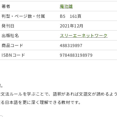
日本事情
定期刊行物
著者
庵功雄
判型・ページ数・付属
B5 161頁
発刊日
2021年12月
出版社名
スリーエーネットワーク
商品コード
488319897
ISBNコード
9784883198979
材。
な文法ルールを学ぶことで、語釈があれば文語文が読めるよ
至る日本語を更に深く理解できる教材です。