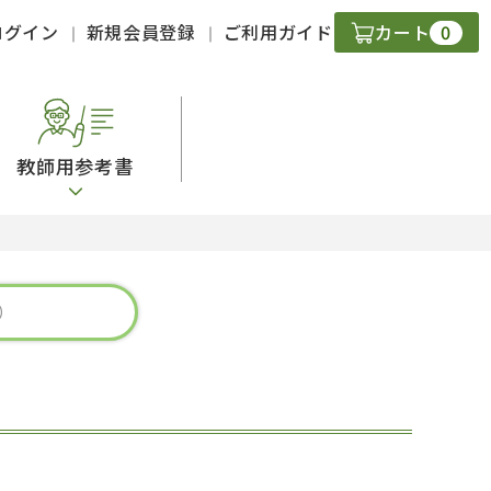
0
ログイン
新規会員登録
ご利用ガイド
カート
教師用参考書
・ＣＤ
現
字）
ニケーション
策
スキル