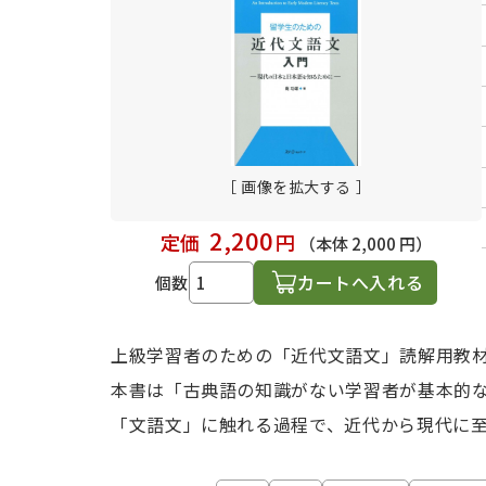
日本語学習関連副読本
［ 画像を拡大する ］
2,200
定価
円
（本体 2,000 円）
カートへ入れる
個数
上級学習者のための「近代文語文」読解用教
本書は「古典語の知識がない学習者が基本的
「文語文」に触れる過程で、近代から現代に