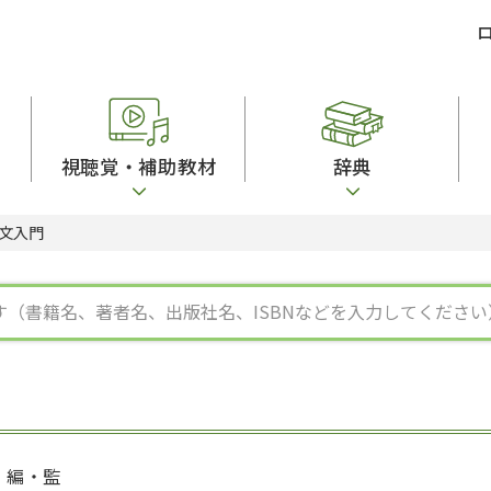
視聴覚・補助教材
辞典
文入門
ビジネスパーソン・研修生向け
コンピューター
漢字字典（辞典）
教室活動参考書
短期滞在者向け
カセットテープ
英語辞典
日本語概説
子ども向け
絵本・子ども向け補助
スペイン語辞典
語彙・意味
文法
図表
中国語辞典
文章・談話・表
発音・聴解
ポルトガル語辞典
表記
作文
ロシア語辞典
言語学
語彙・表現
国語辞典
日本語教育事情
表記（かな・漢
漢字・漢和辞典
異文化間コミュ
日本語能力試験対策
表現・用字用語辞典
言語の諸相
日本留学試験対
比較文化辞典
アカデミック・
大学入試対策
学校情報
編・監