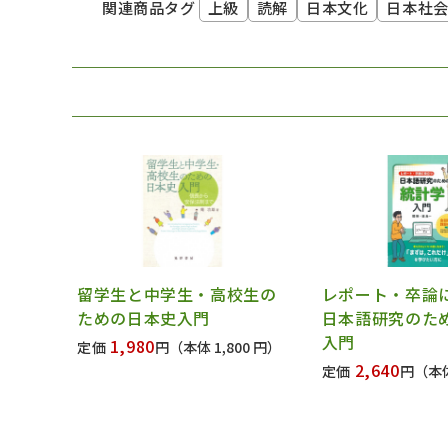
上級
読解
日本文化
日本社
関連商品タグ
留学生と中学生・高校生の
レポート・卒
ための日本史入門
日本語研究のた
入門
1,980
定価
円
（本体 1,800 円）
2,640
定価
円
（本体