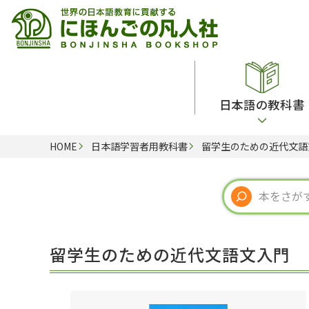
日本語の教科書
HOME
日本語学習者用教科書
留学生のための近代文語
総合教科書
ビデオ・ＤＶＤ
日本語学習辞典
日本語教授法
留学生向け専門分野
カード・ゲーム・絵教材
韓国語辞典
音声・音韻
読解
ドイツ語辞典
文法
会話
各国語辞典
試験対策
留学生のための近代文語文入門
練習問題
語学・文法辞典
多言語社会・言語政策
各種試験対策
定期刊行物