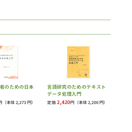
者のための日本
言語研究のためのテキスト
データ処理入門
2,420
円
（本体 2,273 円）
定価
円
（本体 2,200 円）