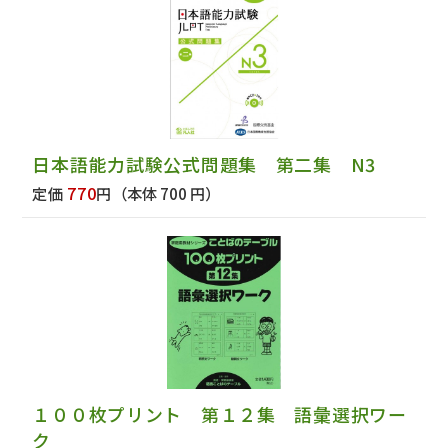
日本語能力試験公式問題集 第二集 N3
770
定価
円
（本体 700 円）
１００枚プリント 第１２集 語彙選択ワー
ク