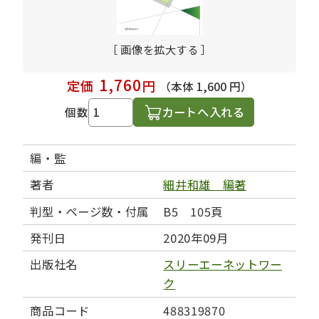
［ 画像を拡大する ］
1,760
定価
円
（本体 1,600 円）
カートへ入れる
個数
編・監
著者
細井和雄 編著
判型・ページ数・付属
B5 105頁
発刊日
2020年09月
出版社名
スリーエーネットワー
ク
商品コード
488319870