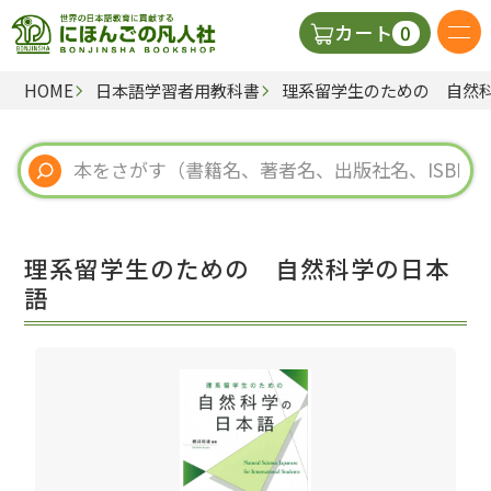
0
カート
HOME
日本語学習者用教科書
理系留学生のための 自然
日本語の教科書
視聴覚・補助教材
辞典
理系留学生のための 自然科学の日本
教師用参考書
語
新規
ご利