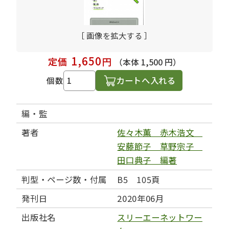
［ 画像を拡大する ］
1,650
定価
円
（本体 1,500 円）
カートへ入れる
個数
編・監
著者
佐々木薫 赤木浩文
安藤節子 草野宗子
田口典子 編著
判型・ページ数・付属
B5 105頁
発刊日
2020年06月
出版社名
スリーエーネットワー