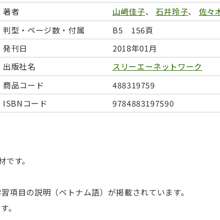
日本事情
定期刊行物
著者
山﨑佳子
、
石井玲子
、
佐々
判型・ページ数・付属
B5 156頁
発刊日
2018年01月
出版社名
スリーエーネットワーク
商品コード
488319759
ISBNコード
9784883197590
材です。
学習項目の説明（ベトナム語）が掲載されています。
ます。