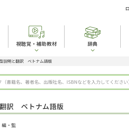
視聴覚・補助教材
辞典
型説明と翻訳 ベトナム語版
ビジネスパーソン・研修生向け
コンピューター
漢字字典（辞典）
教室活動参考書
短期滞在者向け
カセットテープ
英語辞典
日本語概説
子ども向け
絵本・子ども向け補助
スペイン語辞典
語彙・意味
文法
図表
中国語辞典
文章・談話・表
発音・聴解
ポルトガル語辞典
表記
作文
ロシア語辞典
言語学
語彙・表現
国語辞典
日本語教育事情
表記（かな・漢
漢字・漢和辞典
異文化間コミュ
翻訳 ベトナム語版
日本語能力試験対策
表現・用字用語辞典
言語の諸相
日本留学試験対
比較文化辞典
アカデミック・
大学入試対策
学校情報
編・監