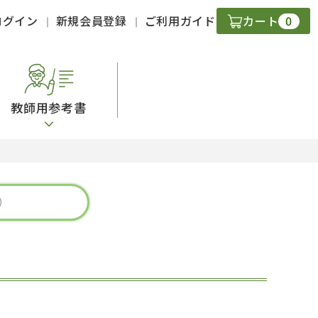
0
ログイン
新規会員登録
ご利用ガイド
カート
教師用参考書
・ＣＤ
現
字）
ニケーション
策
スキル