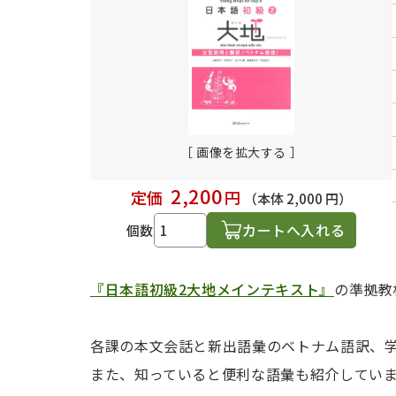
日本語学習関連副読本
［ 画像を拡大する ］
2,200
定価
円
（本体 2,000 円）
カートへ入れる
個数
『日本語初級2大地メインテキスト』
の準拠教
各課の本文会話と新出語彙のベトナム語訳、
また、知っていると便利な語彙も紹介してい