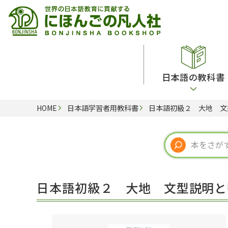
日本語の教科書
HOME
日本語学習者用教科書
日本語初級２ 大地 文
総合教科書
ビデオ・ＤＶＤ
日本語学習辞典
日本語教授法
留学生向け専門分野
カード・ゲーム・絵教材
韓国語辞典
音声・音韻
読解
ドイツ語辞典
文法
会話
各国語辞典
試験対策
日本語初級２ 大地 文型説明と
練習問題
語学・文法辞典
多言語社会・言語政策
各種試験対策
定期刊行物