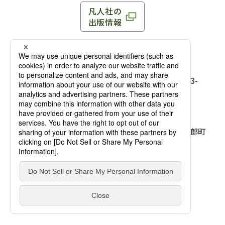
凡人社の
出版情報
〒102-0093 東京都千代田区平河町 1-3-13 8F
TEL：03-3263-3959／FAX：03-3263-3116
〒102-0093 東京都千代田区平河町1-3-
13 8F［
アクセス
］
麹町店
TEL：03-3239-8673／FAX：03-3263-
3116
〒541-0056 大阪府大阪市中央区久太郎町
4-2-10
大阪店
大西ビルディング 1階［
アクセス
］
TEL：06-4256-2684／FAX：03-6733-
7887
凡人社の本を見る
© Bonjinsha Co., LTD. All Rights Reserved.
凡人社が出版した本を見る