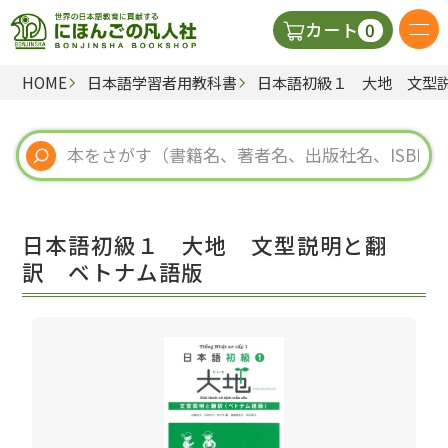
0
カート
HOME
日本語学習者用教科書
日本語初級１ 大地 文型
日本語の教科書
視聴覚・補助教材
辞典
日本語初級１ 大地 文型説明と翻
教師用参考書
訳 ベトナム語版
新規
ご利