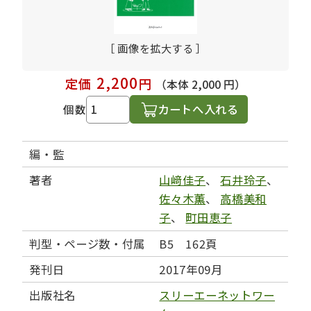
［ 画像を拡大する ］
2,200
定価
円
（本体 2,000 円）
カートへ入れる
個数
編・監
著者
山﨑佳子
、
石井玲子
、
佐々木薫
、
高橋美和
子
、
町田恵子
判型・ページ数・付属
B5 162頁
発刊日
2017年09月
出版社名
スリーエーネットワー