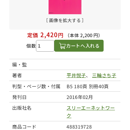
［ 画像を拡大する ］
2,420
定価
円
（本体 2,200 円）
カートへ入れる
個数
編・監
著者
平井悦子
、
三輪さち子
判型・ページ数・付属
B5 180頁 別冊40頁
発刊日
2016年02月
出版社名
スリーエーネットワー
ク
商品コード
488319728