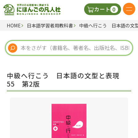
0
カート
HOME
日本語学習者用教科書
中級へ行こう 日本語の文型
日本語の教科書
視聴覚・補助教材
辞典
中級へ行こう 日本語の文型と表現
教師用参考書
55 第2版
新規
ご利