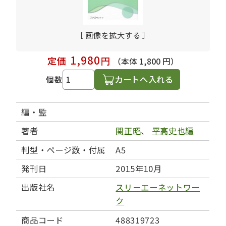
［ 画像を拡大する ］
1,980
定価
円
（本体 1,800 円）
カートへ入れる
個数
編・監
著者
関正昭
、
平高史也編
判型・ページ数・付属
A5
発刊日
2015年10月
出版社名
スリーエーネットワー
ク
商品コード
488319723