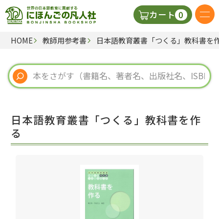
0
カート
HOME
教師用参考書
日本語教育叢書「つくる」教科書を
日本語の教科書
視聴覚・補助教材
辞典
日本語教育叢書「つくる」教科書を作
教師用参考書
る
新規
ご利