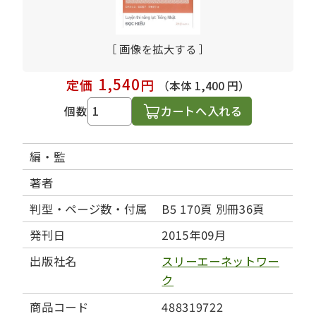
［ 画像を拡大する ］
1,540
定価
円
（本体 1,400 円）
カートへ入れる
個数
編・監
著者
判型・ページ数・付属
B5 170頁 別冊36頁
発刊日
2015年09月
出版社名
スリーエーネットワー
ク
商品コード
488319722