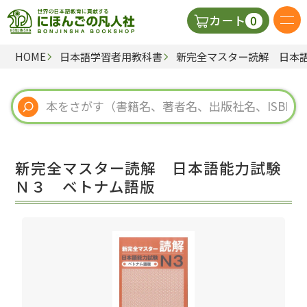
0
カート
HOME
日本語学習者用教科書
新完全マスター読解 日本
日本語の教科書
視聴覚・補助教材
辞典
新完全マスター読解 日本語能力試験
教師用参考書
Ｎ３ ベトナム語版
新規
ご利