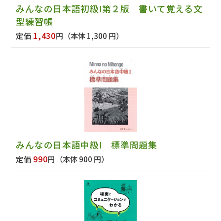
みんなの日本語初級Ⅰ第２版 書いて覚える文
型練習帳
1,430
定価
円
（本体 1,300 円）
みんなの日本語中級Ⅰ 標準問題集
990
定価
円
（本体 900 円）