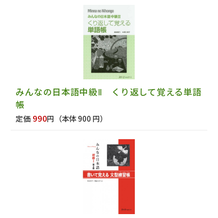
みんなの日本語中級Ⅱ くり返して覚える単語
帳
990
定価
円
（本体 900 円）