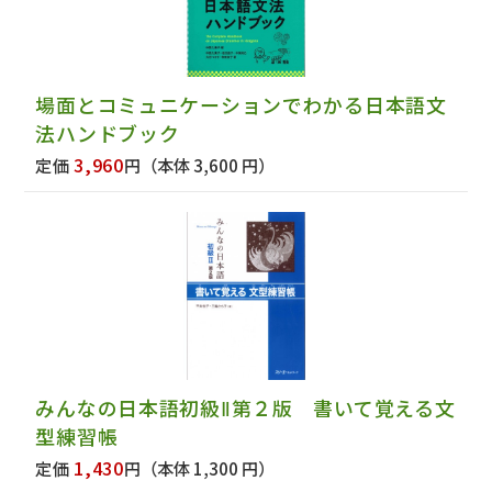
場面とコミュニケーションでわかる日本語文
法ハンドブック
3,960
定価
円
（本体 3,600 円）
みんなの日本語初級Ⅱ第２版 書いて覚える文
型練習帳
1,430
定価
円
（本体 1,300 円）