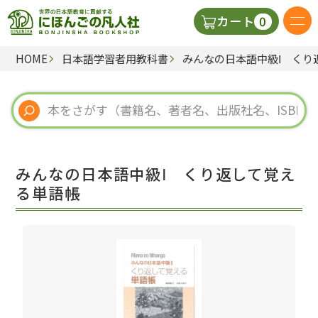
0
カート
HOME
日本語学習者用教科書
みんなの日本語中級Ⅰ くり
日本語の教科書
視聴覚・補助教材
辞典
みんなの日本語中級Ⅰ くり返して覚え
教師用参考書
る単語帳
新規
ご利