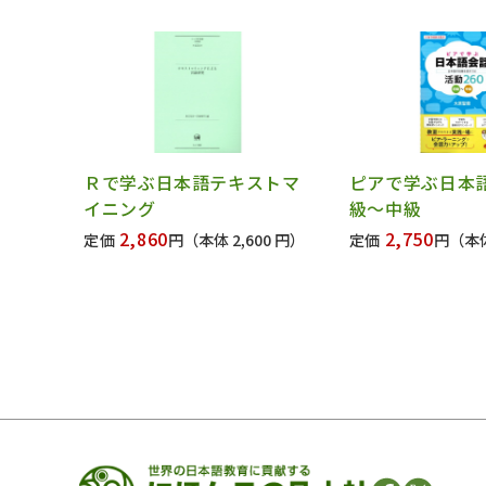
Ｒで学ぶ日本語テキストマ
ピアで学ぶ日本
イニング
級～中級
2,860
2,750
定価
円
（本体 2,600 円）
定価
円
（本体