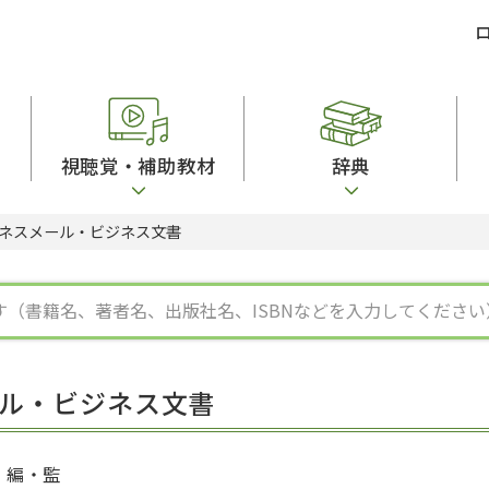
視聴覚・補助教材
辞典
ネスメール・ビジネス文書
ビジネスパーソン・研修生向け
コンピューター
漢字字典（辞典）
教室活動参考書
短期滞在者向け
カセットテープ
英語辞典
日本語概説
子ども向け
絵本・子ども向け補助
スペイン語辞典
語彙・意味
文法
図表
中国語辞典
文章・談話・表
発音・聴解
ポルトガル語辞典
表記
作文
ロシア語辞典
言語学
語彙・表現
国語辞典
日本語教育事情
表記（かな・漢
漢字・漢和辞典
異文化間コミュ
ル・ビジネス文書
日本語能力試験対策
表現・用字用語辞典
言語の諸相
日本留学試験対
比較文化辞典
アカデミック・
大学入試対策
学校情報
編・監