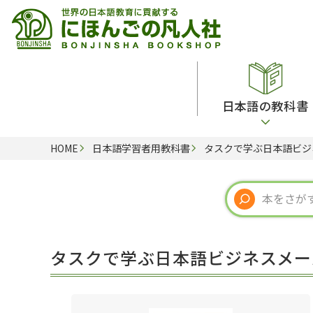
日本語の教科書
HOME
日本語学習者用教科書
タスクで学ぶ日本語ビジ
総合教科書
ビデオ・ＤＶＤ
日本語学習辞典
日本語教授法
留学生向け専門分野
カード・ゲーム・絵教材
韓国語辞典
音声・音韻
読解
ドイツ語辞典
文法
会話
各国語辞典
試験対策
タスクで学ぶ日本語ビジネスメー
練習問題
語学・文法辞典
多言語社会・言語政策
各種試験対策
定期刊行物