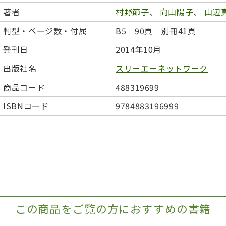
日本事情
定期刊行物
著者
村野節子
、
向山陽子
、
山辺
判型・ページ数・付属
B5 90頁 別冊41頁
発刊日
2014年10月
出版社名
スリーエーネットワーク
商品コード
488319699
ISBNコード
9784883196999
この商品をご覧の方におすすめの書籍