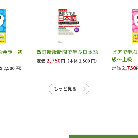
語会話 初
改訂新版新聞で学ぶ日本語
ピアで学ぶ
級～上級
2,750
定価
円
（本体 2,500 円）
2,750
 2,500 円）
定価
もっと見る