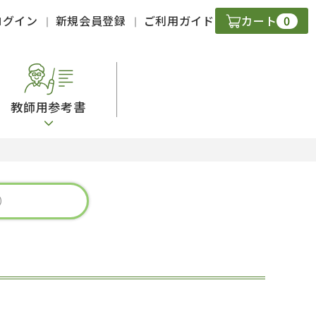
0
ログイン
新規会員登録
ご利用ガイド
カート
教師用参考書
・ＣＤ
現
字）
ニケーション
策
スキル