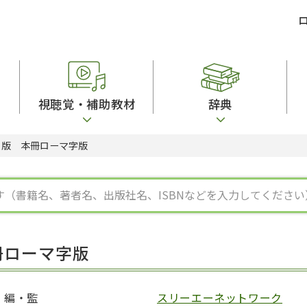
視聴覚・補助教材
辞典
２版 本冊ローマ字版
ビジネスパーソン・研修生向け
コンピューター
漢字字典（辞典）
教室活動参考書
短期滞在者向け
カセットテープ
英語辞典
日本語概説
子ども向け
絵本・子ども向け補助
スペイン語辞典
語彙・意味
文法
図表
中国語辞典
文章・談話・表
発音・聴解
ポルトガル語辞典
表記
作文
ロシア語辞典
言語学
語彙・表現
国語辞典
日本語教育事情
表記（かな・漢
漢字・漢和辞典
異文化間コミュ
冊ローマ字版
日本語能力試験対策
表現・用字用語辞典
言語の諸相
日本留学試験対
比較文化辞典
アカデミック・
大学入試対策
学校情報
編・監
スリーエーネットワーク