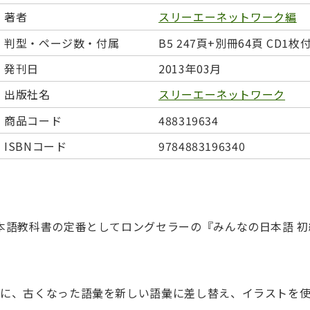
日本事情
定期刊行物
著者
スリーエーネットワーク編
判型・ページ数・付属
B5 247頁+別冊64頁 CD1枚
発刊日
2013年03月
出版社名
スリーエーネットワーク
商品コード
488319634
ISBNコード
9784883196340
日本語教科書の定番としてロングセラーの『みんなの日本語 初
まに、古くなった語彙を新しい語彙に差し替え、イラストを