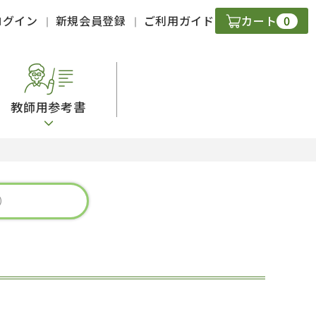
0
ログイン
新規会員登録
ご利用ガイド
カート
教師用参考書
・ＣＤ
現
字）
ニケーション
策
スキル