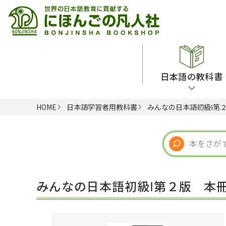
日本語の教科書
HOME
日本語学習者用教科書
みんなの日本語初級Ⅰ第
総合教科書
ビデオ・ＤＶＤ
日本語学習辞典
日本語教授法
留学生向け専門分野
カード・ゲーム・絵教材
韓国語辞典
音声・音韻
読解
ドイツ語辞典
文法
会話
各国語辞典
試験対策
みんなの日本語初級Ⅰ第２版 本
練習問題
語学・文法辞典
多言語社会・言語政策
各種試験対策
定期刊行物