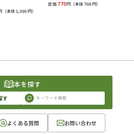
法
770
定価
円
（本体 700 円）
円
（本体 1,300 円）
本を探す
探す
よくある質問
お問い合わせ