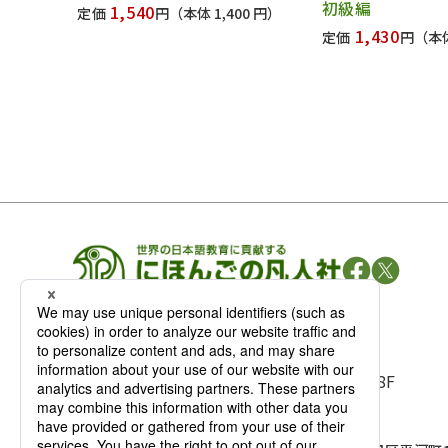
初級編
1,540
定価
円
（本体 1,400 円）
1,430
定価
円
（本体
凡人社の
出版情報
〒102-0093 東京都千代田区平河町 1-3-13 8F
TEL：03-3263-3959／FAX：03-3263-3116