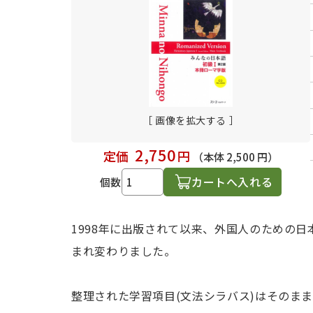
日本語学習関連副読本
［ 画像を拡大する ］
2,750
定価
円
（本体 2,500 円）
カートへ入れる
個数
1998年に出版されて以来、外国人のための
まれ変わりました。
整理された学習項目(文法シラバス)はそのま