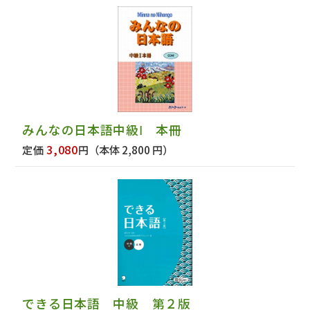
みんなの日本語中級Ⅰ 本冊
3,080
定価
円
（本体 2,800 円）
できる日本語 中級 第２版