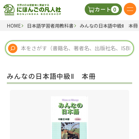
0
カート
HOME
日本語学習者用教科書
みんなの日本語中級Ⅱ 本冊
日本語の教科書
視聴覚・補助教材
辞典
みんなの日本語中級Ⅱ 本冊
教師用参考書
新規
ご利