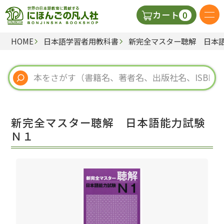
0
カート
HOME
日本語学習者用教科書
新完全マスター聴解 日本
日本語の教科書
視聴覚・補助教材
辞典
新完全マスター聴解 日本語能力試験
教師用参考書
Ｎ１
新規
ご利