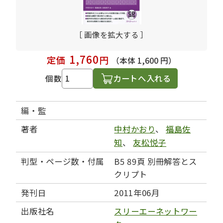
［ 画像を拡大する ］
1,760
定価
円
（本体 1,600 円）
カートへ入れる
個数
編・監
著者
中村かおり
、
福島佐
知
、
友松悦子
判型・ページ数・付属
B5 89頁 別冊解答とス
クリプト
発刊日
2011年06月
出版社名
スリーエーネットワー