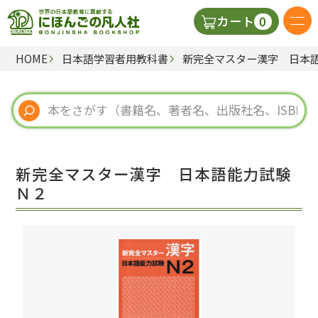
0
カート
HOME
日本語学習者用教科書
新完全マスター漢字 日本
日本語の教科書
視聴覚・補助教材
辞典
新完全マスター漢字 日本語能力試験
教師用参考書
Ｎ２
新規
ご利