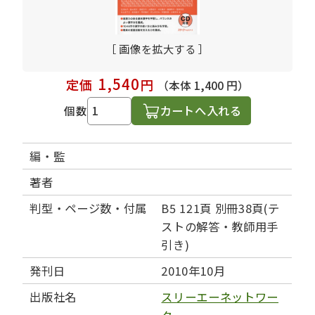
［ 画像を拡大する ］
1,540
定価
円
（本体 1,400 円）
カートへ入れる
個数
編・監
著者
判型・ページ数・付属
B5 121頁 別冊38頁(テ
ストの解答・教師用手
引き)
発刊日
2010年10月
出版社名
スリーエーネットワー