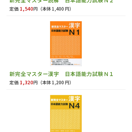
1,540
定価
円
（本体 1,400 円）
新完全マスター漢字 日本語能力試験Ｎ１
1,320
定価
円
（本体 1,200 円）