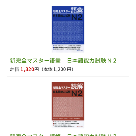
新完全マスター語彙 日本語能力試験Ｎ２
1,320
定価
円
（本体 1,200 円）
新完全マスター読解 日本語能力試験Ｎ２