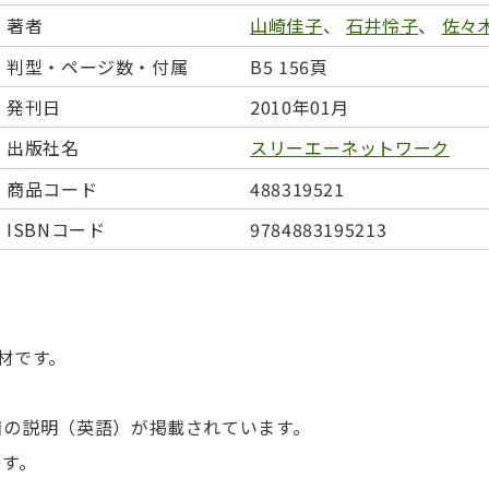
日本事情
定期刊行物
著者
山崎佳子
、
石井怜子
、
佐々
判型・ページ数・付属
B5 156頁
発刊日
2010年01月
出版社名
スリーエーネットワーク
商品コード
488319521
ISBNコード
9784883195213
材です。
目の説明（英語）が掲載されています。
ます。