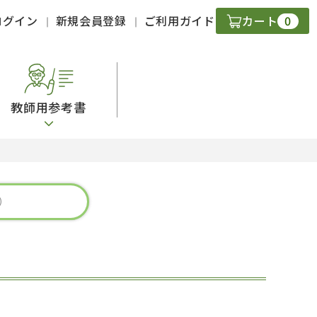
0
ログイン
新規会員登録
ご利用ガイド
カート
教師用参考書
・ＣＤ
現
字）
ニケーション
策
スキル