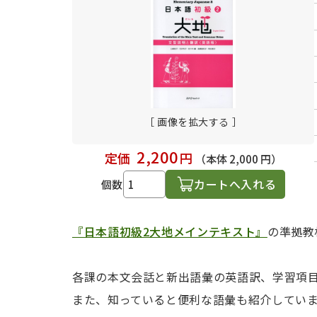
日本語学習関連副読本
［ 画像を拡大する ］
2,200
定価
円
（本体 2,000 円）
カートへ入れる
個数
『日本語初級2大地メインテキスト』
の準拠教
各課の本文会話と新出語彙の英語訳、学習項
また、知っていると便利な語彙も紹介してい