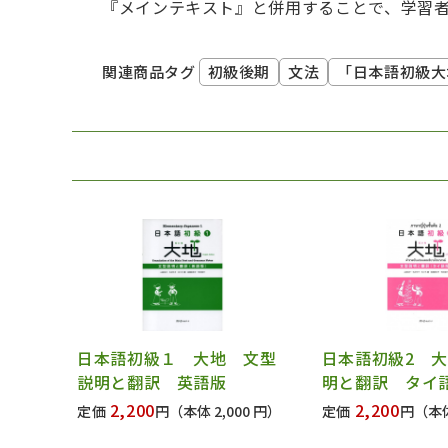
『メインテキスト』と併用することで、学習
初級後期
文法
「日本語初級大
関連商品タグ
日本語初級１ 大地 文型
日本語初級2 
説明と翻訳 英語版
明と翻訳 タイ
2,200
2,200
定価
円
（本体 2,000 円）
定価
円
（本体