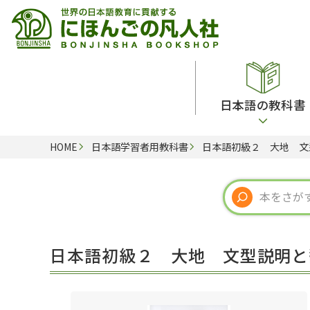
日本語の教科書
HOME
日本語学習者用教科書
日本語初級２ 大地 文
総合教科書
ビデオ・ＤＶＤ
日本語学習辞典
日本語教授法
留学生向け専門分野
カード・ゲーム・絵教材
韓国語辞典
音声・音韻
読解
ドイツ語辞典
文法
会話
各国語辞典
試験対策
日本語初級２ 大地 文型説明と
練習問題
語学・文法辞典
多言語社会・言語政策
各種試験対策
定期刊行物