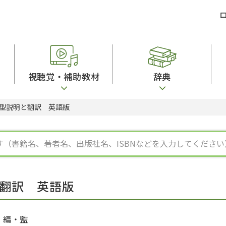
視聴覚・補助教材
辞典
型説明と翻訳 英語版
ビジネスパーソン・研修生向け
コンピューター
漢字字典（辞典）
教室活動参考書
短期滞在者向け
カセットテープ
英語辞典
日本語概説
子ども向け
絵本・子ども向け補助
スペイン語辞典
語彙・意味
文法
図表
中国語辞典
文章・談話・表
発音・聴解
ポルトガル語辞典
表記
作文
ロシア語辞典
言語学
語彙・表現
国語辞典
日本語教育事情
表記（かな・漢
漢字・漢和辞典
異文化間コミュ
翻訳 英語版
日本語能力試験対策
表現・用字用語辞典
言語の諸相
日本留学試験対
比較文化辞典
アカデミック・
大学入試対策
学校情報
編・監