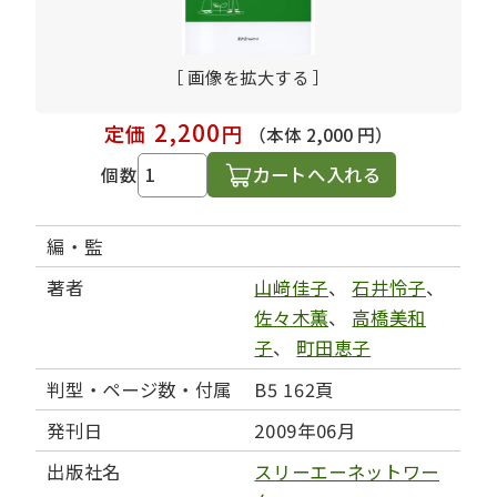
［ 画像を拡大する ］
2,200
定価
円
（本体 2,000 円）
カートへ入れる
個数
編・監
著者
山﨑佳子
、
石井怜子
、
佐々木薫
、
高橋美和
子
、
町田恵子
判型・ページ数・付属
B5 162頁
発刊日
2009年06月
出版社名
スリーエーネットワー