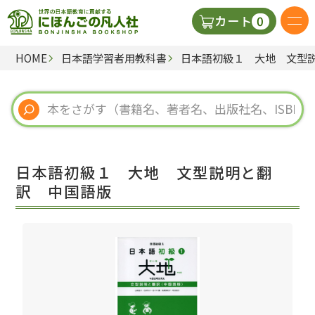
0
カート
HOME
日本語学習者用教科書
日本語初級１ 大地 文型
日本語の教科書
視聴覚・補助教材
辞典
日本語初級１ 大地 文型説明と翻
教師用参考書
訳 中国語版
新規
ご利