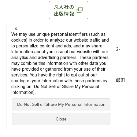
凡人社の
出版情報
〒102-0093 東京都千代田区平河町 1-3-13 8F
TEL：03-3263-3959／FAX：03-3263-3116
〒102-0093 東京都千代田区平河町1-3-
13 8F［
アクセス
］
麹町店
TEL：03-3239-8673／FAX：03-3263-
3116
〒541-0056 大阪府大阪市中央区久太郎町
4-2-10
大阪店
大西ビルディング 1階［
アクセス
］
TEL：06-4256-2684／FAX：03-6733-
7887
凡人社の本を見る
© Bonjinsha Co., LTD. All Rights Reserved.
凡人社が出版した本を見る