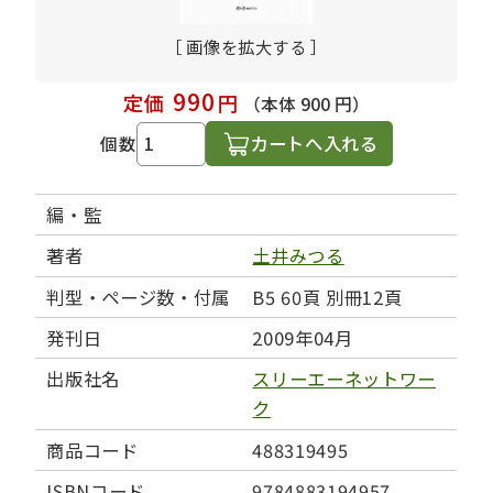
［ 画像を拡大する ］
990
定価
円
（本体 900 円）
カートへ入れる
個数
編・監
著者
土井みつる
判型・ページ数・付属
B5 60頁 別冊12頁
発刊日
2009年04月
出版社名
スリーエーネットワー
ク
商品コード
488319495
ISBNコード
9784883194957