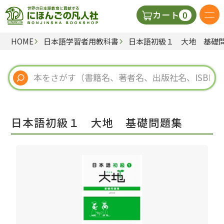
0
カート
HOME
日本語学習者用教科書
日本語初級１ 大地 基礎
日本語の教科書
視聴覚・補助教材
辞典
日本語初級１ 大地 基礎問題集
教師用参考書
新規
ご利