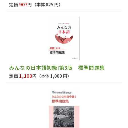
907
定価
円
（本体 825 円）
みんなの日本語初級Ⅰ第3版 標準問題集
1,100
定価
円
（本体 1,000 円）