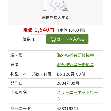
［ 画像を拡大する ］
1,540
定価
円
（本体 1,400 円）
カートへ入れる
個数
編・監
海外技術者研修協会
著者
海外技術者研修協会
判型・ページ数・付属
B5 128頁 CD付
発刊日
2004年09月
出版社名
スリーエーネットワー
ク
商品コード
488319311