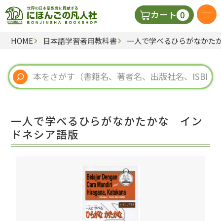
0
カート
HOME
日本語学習者用教科書
一人で学べるひらがなかた
日本語の教科書
視聴覚・補助教材
辞典
一人で学べるひらがなかたかな イン
教師用参考書
ドネシア語版
新規
ご利