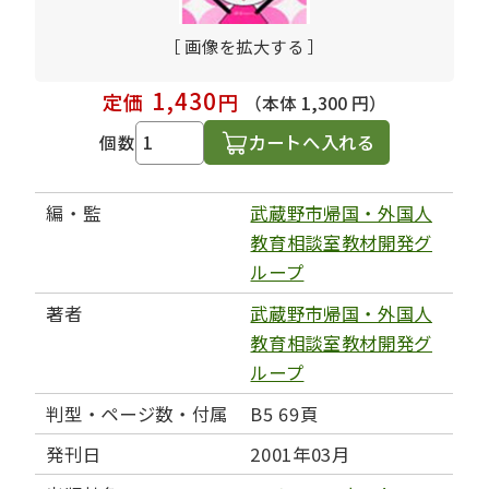
［ 画像を拡大する ］
1,430
定価
円
（本体 1,300 円）
カートへ入れる
個数
編・監
武蔵野市帰国・外国人
教育相談室教材開発グ
ループ
著者
武蔵野市帰国・外国人
教育相談室教材開発グ
ループ
判型・ページ数・付属
B5 69頁
発刊日
2001年03月