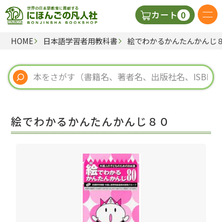
0
カート
HOME
日本語学習者用教科書
絵でわかるかんたんかんじ
日本語の教科書
視聴覚・補助教材
辞典
絵でわかるかんたんかんじ８０
教師用参考書
新規
ご利